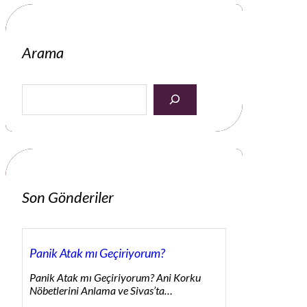
Arama
S
e
a
r
c
h
Son Gönderiler
Panik Atak mı Geçiriyorum?
Panik Atak mı Geçiriyorum? Ani Korku
Nöbetlerini Anlama ve Sivas’ta…