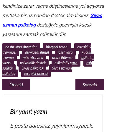
kendinize zarar verme düşüncelerine yol açıyorsa
mutlaka bir uzmandan destek almalısınız.
Sivas
uzman psikolog
desteğiyle geçmişin küçük
yaralarını sarmak mümkündür.
bastırılmış duygular
bireysel terapi
çocukluk
travması
duygusal ihmal
içsel yara
küçük
travma
mikrotravma
onay ihtiyacı
psikoloji
yazısı
psikolojik destek
psikolojik yara
ruh
sağlığı
Sivas psikolog
Sivas uzman
psikolog
terapist önerisi
Önceki
Sonraki
Bir yanıt yazın
E-posta adresiniz yayınlanmayacak.