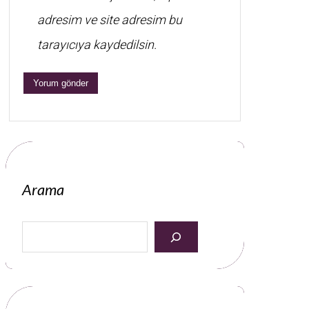
adresim ve site adresim bu
tarayıcıya kaydedilsin.
Arama
S
e
a
r
c
h