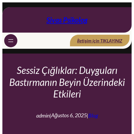
İçeriğe
geç
Sivas Psikolog
İletişim için TIKLAYINIZ
Sessiz Çığlıklar: Duyguları
Bastırmanın Beyin Üzerindeki
Etkileri
Ağustos 6, 2025
admin
|
|
Blog