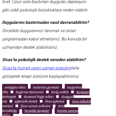
Evet. Uzun süre bastırılan duygular, depresyon
gibi ciddi psikolojik bozukluklara neden olabilir.
Duygularımı bastırmadan nasıl davranabilirim?
Öncelikle duygularınızı tanımalı ve onları
yargılamadan kabul etmelisiniz. Bu konuda bir
uzmandan destek alabilirsiniz.
Sivas’ta psikolojik destek nereden alabilirim?
Sivas’ta hizmet veren uzman psikolog
larla
görüşerek terapi sürecine başlayabilirsiniz.
amigdala etkisi
bastırılan duygular
bastırılmış
öfke
bastırma depresyon
beyin sağlığı
duyguları
bastırmak
duygusal ifade yolları
duygusal
yük
psikolojik destek
Sivas psikolog
sivas psikoloji
merkezi
Sivas uzman psikolog
stres
bozukluğu
terapide duygular
travma sonrası
etkiler